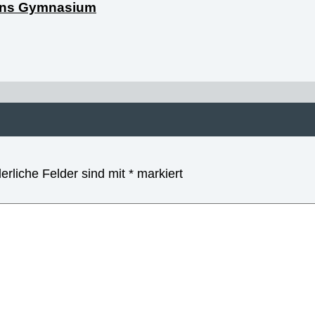
 ans Gymnasium
Vom Klassenzimmer aufs Tanzpar
derliche Felder sind mit
*
markiert