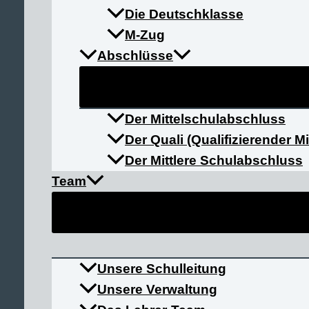
Die Deutschklasse
Bei bestem Wetter verwandelte sich
Schweinfurt
am 
M-Zug
nehmen, mit einer hochmotivierten, neunköpfigen
Le
Abschlüsse
täglichen Arbeitsweges in die Stadt fast schon ein 
Der Mittelschulabschluss
Der Quali (Qualifizierender M
Frauenpower bringt uns aufs T
Der Mittlere Schulabschluss
Team
Auf dem Wasser ging es heiß her, doch unser Kolleg
Kategorie der Teams mit
überwiegend weiblichen 
Pädagogische Taktikbesprechungen wurden kurzerhand
bezahlt.
Unsere Schulleitung
Unsere Verwaltung
Am Ende des Rennens durften sich unsere neun See